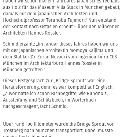
haben wir schon mal ein fahrbares japanisches Teehaus
aus Holz für das Museum Villa Stuck in München gebaut,
damals mit dem japanischen Architekten und
Hochschulprofessor Terunobu Fujimori.“ Nun entstand
der Kontakt nach Ostasien erneut – über den Münchner
Architekten Hannes Rössler.
Schmid erzählt: „Im Januar dieses Jahres haben wir uns
mit der japanischen Architektin Momoya Kaijima und
dem Statiker Dr. Zoran Novacki vom Ingenieurbüro CES
München im Architekturbüro Hannes Rössler in
München getroffen."
Dieses Erstgespräch zur „Bridge Sprout“ war eine
Herausforderung, denn es war komplett auf Englisch:
„Zuvor hatte ich schon Fachbegriffe, wie Rundholz,
Aussteifung und Schlitzblech, im Wörterbuch
nachgeschlagen“, lacht Schmid.
Über rund 100 Kilometer wurde die Bridge Sprout von
Trostberg nach München transportiert. Dabei musste
einiges bedacht werden.