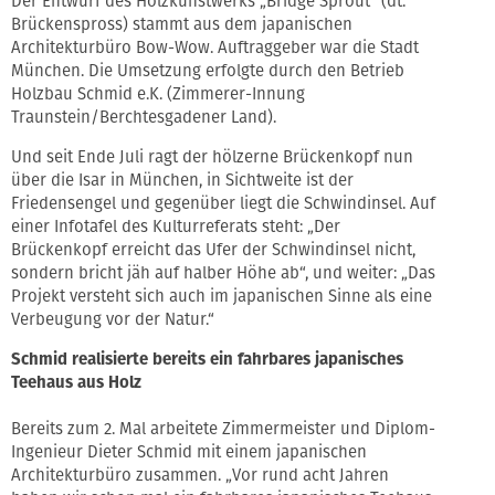
Der Entwurf des Holzkunstwerks „Bridge Sprout“ (dt.
Brückenspross) stammt aus dem japanischen
Architekturbüro Bow-Wow. Auftraggeber war die Stadt
München. Die Umsetzung erfolgte durch den Betrieb
Holzbau Schmid e.K. (Zimmerer-Innung
Traunstein/Berchtesgadener Land).
Und seit Ende Juli ragt der hölzerne Brückenkopf nun
über die Isar in München, in Sichtweite ist der
Friedensengel und gegenüber liegt die Schwindinsel. Auf
einer Infotafel des Kulturreferats steht: „Der
Brückenkopf erreicht das Ufer der Schwindinsel nicht,
sondern bricht jäh auf halber Höhe ab“, und weiter: „Das
Projekt versteht sich auch im japanischen Sinne als eine
Verbeugung vor der Natur.“
Schmid realisierte bereits ein fahrbares japanisches
Teehaus aus Holz
Bereits zum 2. Mal arbeitete Zimmermeister und Diplom-
Ingenieur Dieter Schmid mit einem japanischen
Architekturbüro zusammen. „Vor rund acht Jahren