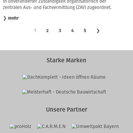
in unveränderter Zuständigkeit organisatorisch der
zentralen Aus- und Fachvermittlung (ZAV) zugeordnet.
❯
mehr
1
2
3
4
5
❯
Starke Marken
Unsere Partner