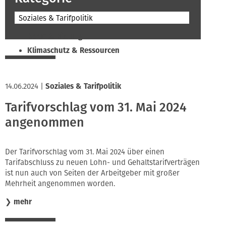
Soziales & Tarifpolitik
Beruf & Bildung
Klimaschutz & Ressourcen
Normen & Fachregeln
Prävention & Arbeitsschutz
14.06.2024
|
Soziales & Tarifpolitik
Recht & Wirtschaft
Tarifvorschlag vom 31. Mai 2024
Soziales & Tarifpolitik
angenommen
Verband & Innungen
Der Tarifvorschlag vom 31. Mai 2024 über einen
Tarifabschluss zu neuen Lohn- und Gehaltstarifverträgen
ist nun auch von Seiten der Arbeitgeber mit großer
Mehrheit angenommen worden.
❯
mehr