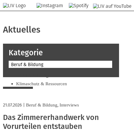
Aktuelles
Kategorie
Beruf & Bildung
Beruf & Bildung
Klimaschutz & Ressourcen
Normen & Fachregeln
Prävention & Arbeitsschutz
21.07.2026
|
,
Beruf & Bildung
Interviews
Recht & Wirtschaft
Das Zimmererhandwerk von
Soziales & Tarifpolitik
Vorurteilen entstauben
Verband & Innungen