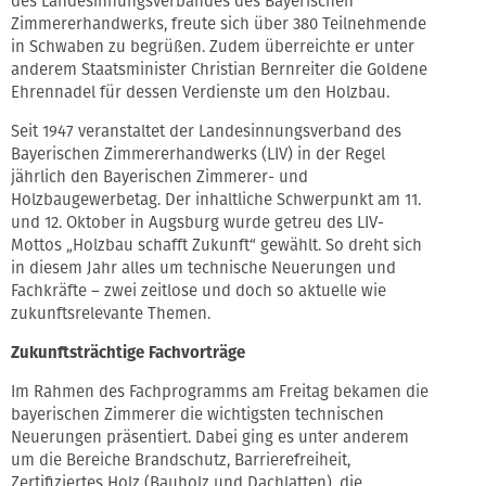
des Landesinnungsverbandes des Bayerischen
Zimmererhandwerks, freute sich über 380 Teilnehmende
in Schwaben zu begrüßen. Zudem überreichte er unter
anderem Staatsminister Christian Bernreiter die Goldene
Ehrennadel für dessen Verdienste um den Holzbau.
Seit 1947 veranstaltet der Landesinnungsverband des
Bayerischen Zimmererhandwerks (LIV) in der Regel
jährlich den Bayerischen Zimmerer- und
Holzbaugewerbetag. Der inhaltliche Schwerpunkt am 11.
und 12. Oktober in Augsburg wurde getreu des LIV-
Mottos „Holzbau schafft Zukunft“ gewählt. So dreht sich
in diesem Jahr alles um technische Neuerungen und
Fachkräfte – zwei zeitlose und doch so aktuelle wie
zukunftsrelevante Themen.
Zukunftsträchtige Fachvorträge
Im Rahmen des Fachprogramms am Freitag bekamen die
bayerischen Zimmerer die wichtigsten technischen
Neuerungen präsentiert. Dabei ging es unter anderem
um die Bereiche Brandschutz, Barrierefreiheit,
Zertifiziertes Holz (Bauholz und Dachlatten), die