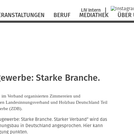
Navigation
LIV Intern
ERANSTALTUNGEN
BERUF
MEDIATHEK
ÜBER
überspringen
ewerbe: Starke Branche.
 im Verband organisierten Zimmereien und
chen Landesinnungsverband und Holzbau Deutschland Teil
erbe (ZDB).
ugewerbe: Starke Branche. Starker Verband" wird das
ungsbau in Deutschland angesprochen. Hier kann
igung punkten.