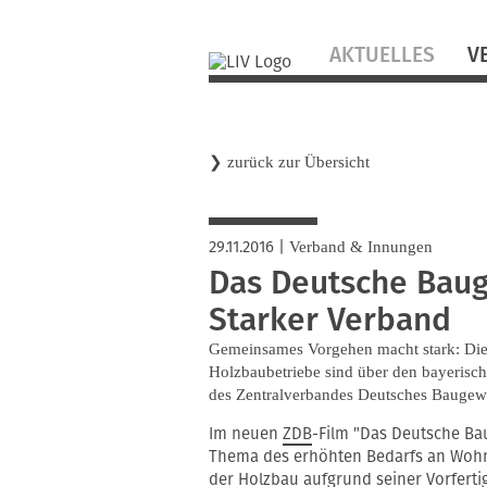
Navigation
AKTUELLES
V
überspringen
❯
zurück zur Übersicht
29.11.2016
|
Verband & Innungen
Das Deutsche Baug
Starker Verband
Gemeinsames Vorgehen macht stark: Die
Holzbaubetriebe sind über den bayeris
des Zentralverbandes Deutsches Baugew
Im neuen
ZDB
-Film "Das Deutsche Ba
Thema des erhöhten Bedarfs an Wohn
der Holzbau aufgrund seiner Vorfert