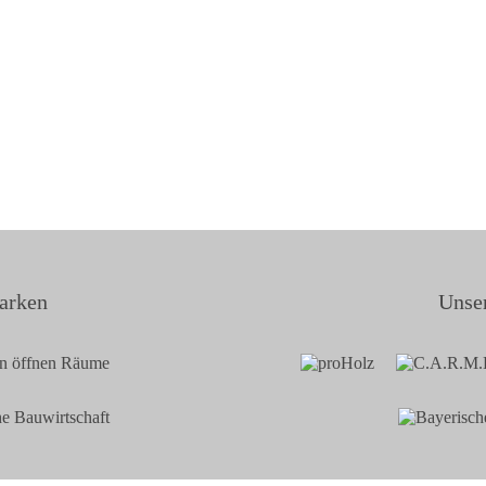
arken
Unser