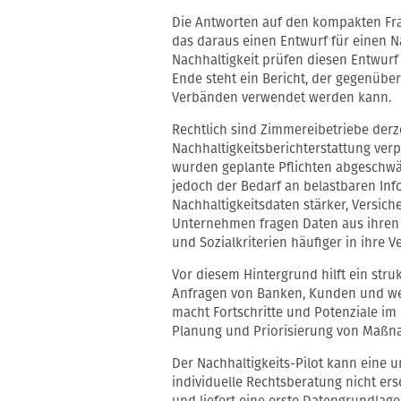
Die Antworten auf den kompakten Frag
das daraus einen Entwurf für einen Nac
Nachhaltigkeit prüfen diesen Entwurf 
Ende steht ein Bericht, der gegenübe
Verbänden verwendet werden kann.
Rechtlich sind Zimmereibetriebe derz
Nachhaltigkeitsberichterstattung ver
wurden geplante Pflichten abgeschwäc
jedoch der Bedarf an belastbaren In
Nachhaltigkeitsdaten stärker, Versic
Unternehmen fragen Daten aus ihren
und Sozialkriterien häufiger in ihre 
Vor diesem Hintergrund hilft ein stru
Anfragen von Banken, Kunden und wei
macht Fortschritte und Potenziale im 
Planung und Priorisierung von Maßn
Der Nachhaltigkeits-Pilot kann eine 
individuelle Rechtsberatung nicht ers
und liefert eine erste Datengrundlage