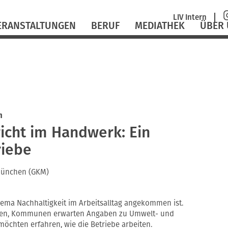
Navigation
LIV Intern
ERANSTALTUNGEN
BERUF
MEDIATHEK
ÜBER
überspringen
n
icht im Handwerk: Ein
riebe
 München (GKM)
ema Nachhaltigkeit im Arbeitsalltag angekommen ist.
aten, Kommunen erwarten Angaben zu Umwelt- und
öchten erfahren, wie die Betriebe arbeiten.