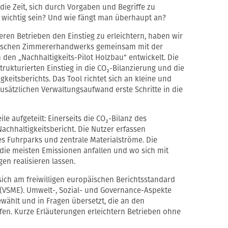
t die Zeit, sich durch Vorgaben und Begriffe zu
 wichtig sein? Und wie fängt man überhaupt an?
ren Betrieben den Einstieg zu erleichtern, haben wir
rischen Zimmererhandwerks gemeinsam mit der
den „Nachhaltigkeits-Pilot Holzbau“ entwickelt. Die
trukturierten Einstieg in die CO₂-Bilanzierung und die
keitsberichts. Das Tool richtet sich an kleine und
usätzlichen Verwaltungsaufwand erste Schritte in die
ile aufgeteilt: Einerseits die CO₂-Bilanz des
chhaltigkeitsbericht. Die Nutzer erfassen
s Fuhrparks und zentrale Materialströme. Die
 die meisten Emissionen anfallen und wo sich mit
n realisieren lassen.
 sich am freiwilligen europäischen Berichtsstandard
 (VSME). Umwelt-, Sozial- und Governance-Aspekte
wählt und in Fragen übersetzt, die an den
en. Kurze Erläuterungen erleichtern Betrieben ohne