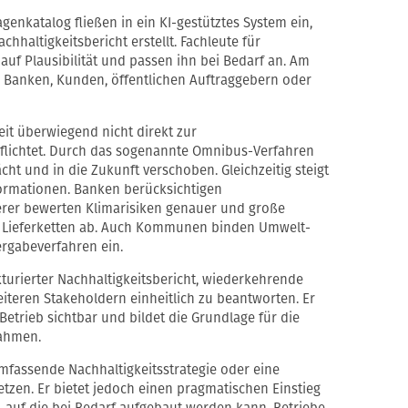
enkatalog fließen in ein KI-gestütztes System ein,
hhaltigkeitsbericht erstellt. Fachleute für
auf Plausibilität und passen ihn bei Bedarf an. Am
r Banken, Kunden, öffentlichen Auftraggebern oder
eit überwiegend nicht direkt zur
pflichtet. Durch das sogenannte Omnibus-Verfahren
ht und in die Zukunft verschoben. Gleichzeitig steigt
formationen. Banken berücksichtigen
herer bewerten Klimarisiken genauer und große
 Lieferketten ab. Auch Kommunen binden Umwelt-
Vergabeverfahren ein.
kturierter Nachhaltigkeitsbericht, wiederkehrende
teren Stakeholdern einheitlich zu beantworten. Er
Betrieb sichtbar und bildet die Grundlage für die
ahmen.
umfassende Nachhaltigkeitsstrategie oder eine
etzen. Er bietet jedoch einen pragmatischen Einstieg
, auf die bei Bedarf aufgebaut werden kann. Betriebe,