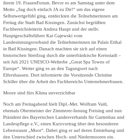
ihrem 19. FrauenForum. Bevor es am Samstag unter dem
Motto „Sag doch einfach JA zu Dir!“ um das eigene
Selbstwertgefühl ging, entdeckten die Teilnehmerinnen am
Freitag die Stadt Bad Kissingen. Zunächst begrüßten
Fachbereichsleiterin Andrea Haupt und der stellv.
Hauptgeschäftsführer Kai Gajewski vom
Landesinnungsverband die Teilnehmerinnen im Palais Erthal
in Bad Kissingen. Danach machten sie sich auf einen
historischen Streifzug durch die unterfränkische Kreisstadt –
seit Juli 2021 UNESCO-Welterbe „Great Spa Towns of
Europe“. Weiter ging es an den Tagungsort nach
Elfershausen. Dort informierte die Vorsitzende Christine
Schiller über die Arbeit des Fachbereichs Unternehmerfrauen.
Moore sind fürs Klima unverzichtbar
Noch am Freitagabend hielt Dipl.-Met. Wolfram Vaitl,
ehemals Obermeister der Zimmerer-Innung Freising und nun
Präsident des Bayerischen Landesverbands für Gartenbau und
Landespflege e.V., einen Kurzvortrag über den besonderen
Lebensraum „Moor“. Dabei ging er auf deren Entstehung und
den Unterschied zwischen Hoch- und Niedermooren ein.