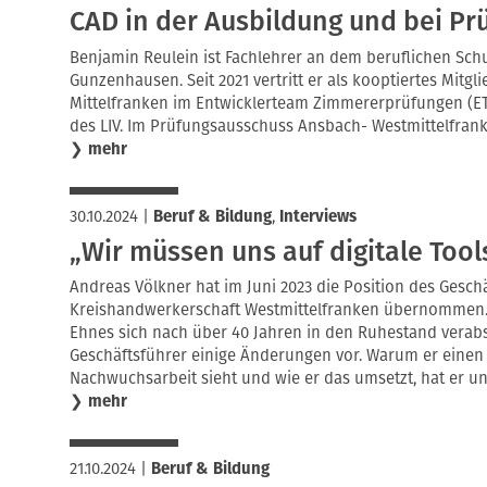
CAD in der Ausbildung und bei Pr
Benjamin Reulein ist Fachlehrer an dem beruflichen Sch
Gunzenhausen. Seit 2021 vertritt er als kooptiertes Mitg
Mittelfranken im Entwicklerteam Zimmererprüfungen (E
des LIV. Im Prüfungsausschuss Ansbach- Westmittelfranken
❯
mehr
30.10.2024
|
Beruf & Bildung
,
Interviews
„Wir müssen uns auf digitale Tool
Andreas Völkner hat im Juni 2023 die Position des Gesch
Kreishandwerkerschaft Westmittelfranken übernommen.
Ehnes sich nach über 40 Jahren in den Ruhestand verab
Geschäftsführer einige Änderungen vor. Warum er einen 
Nachwuchsarbeit sieht und wie er das umsetzt, hat er un
❯
mehr
21.10.2024
|
Beruf & Bildung