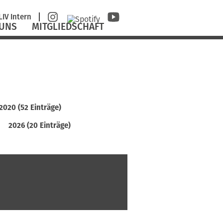
avigation
LIV Intern
berspringen
 UNS
MITGLIEDSCHAFT
2020 (52 Einträge)
2026 (20 Einträge)