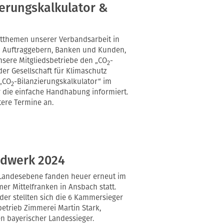
erungskalkulator &
ktthemen unserer Verbandsarbeit in
n Auftraggebern, Banken und Kunden,
unsere Mitgliedsbetriebe den „CO
-
2
er Gesellschaft für Klimaschutz
 „CO
-Bilanzierungskalkulator“ im
2
 die einfache Handhabung informiert.
tere Termine an.
ndwerk 2024
 Landesebene fanden heuer erneut im
r Mittelfranken in Ansbach statt.
der stellten sich die 6 Kammersieger
etrieb Zimmerei Martin Stark,
n bayerischer Landessieger.