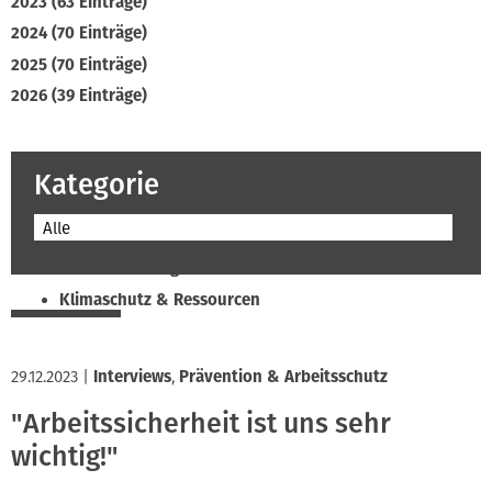
2023 (63 Einträge)
2024 (70 Einträge)
2025 (70 Einträge)
2026 (39 Einträge)
Kategorie
Alle
Beruf & Bildung
Klimaschutz & Ressourcen
Normen & Fachregeln
Prävention & Arbeitsschutz
29.12.2023
|
Interviews
,
Prävention & Arbeitsschutz
Recht & Wirtschaft
"Arbeitssicherheit ist uns sehr
Soziales & Tarifpolitik
wichtig!"
Verband & Innungen