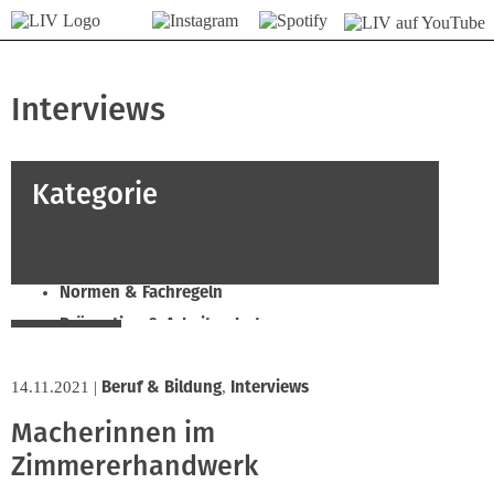
Interviews
Kategorie
Beruf & Bildung
Klimaschutz & Ressourcen
Normen & Fachregeln
Prävention & Arbeitsschutz
Recht & Wirtschaft
Soziales & Tarifpolitik
Beruf & Bildung
Interviews
14.11.2021
|
,
Verband & Innungen
Macherinnen im
Zimmererhandwerk